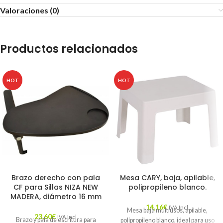
Valoraciones (0)
Productos relacionados
HOT
HOT
Brazo derecho con pala
Mesa CARY, baja, apilable,
CF para Sillas NIZA NEW
polipropileno blanco.
MADERA, diámetro 16 mm
14,16
€
IVA Incl.
Mesa baja multiusos, apilable,
23,60
€
IVA Incl.
Brazo y pala de escritura para
polipropileno blanco, ideal para uso