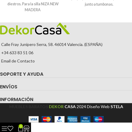
diestros. Para la silla NIZA NEW
junto a tumbonas.
MADERA
Calle Fray Junípero Serra, 58. 46014 Valencia. (ESPAÑA)
+34 633 83 51 06
Email de Contacto
SOPORTE Y AYUDA
ENVÍOS
INFORMACIÓN
MUEBLES BARATOS
DEKOR
CASA
2024
Diseño Web
STELA
0