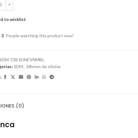
d to wishlist
3
People watching this product now!
SDM-738.SDNEVNMBL
orías:
SDM
,
Sillones de oficina
:
IONES (0)
anca