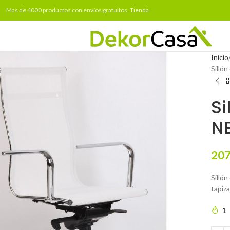
Mas de 4000 productos con envíos gratuitos.
Tienda
Inicio
Silló
Si
NE
207
Sillón
tapiza
1