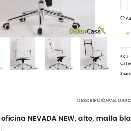
Ad
to enlarge
SKU:
Categ
Share
DESCRIPCIÓN
VALORAC
e oficina NEVADA NEW, alto, malla bl
A: