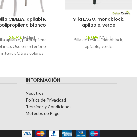
Silla CIBELES, apilable,
Silla LAGO, monoblock,
polipropileno blanco
apilable, verde
26,74
€
18,09
€
IVA Incl.
IVA Incl.
illa apilable, polipropileno
Silla de resina, monoblock,
blanco. Uso en exterior e
apilable, verde
interior. Otros colores
isponibles sobre pedido
INFORMACIÓN
Nosotros
Politica de Privacidad
Terminos y Condiciones
Metodos de Pago