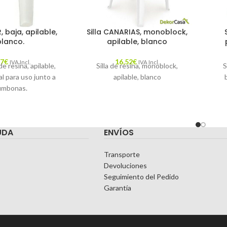
 baja, apilable,
Silla CANARIAS, monoblock,
blanco.
apilable, blanco
87
€
16,52
€
IVA Incl.
IVA Incl.
e resina, apilable,
Silla de resina, monoblock,
S
al para uso junto a
apilable, blanco
umbonas.
d
UDA
ENVÍOS
Transporte
Devoluciones
Seguimiento del Pedido
Garantía