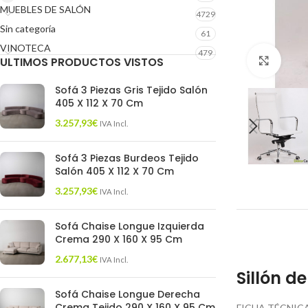
MUEBLES DE SALÓN
4729
Sin categoría
61
VINOTECA
479
ULTIMOS PRODUCTOS VISTOS
Click 
Sofá 3 Piezas Gris Tejido Salón
405 X 112 X 70 Cm
3.257,93
€
IVA Incl.
Sofá 3 Piezas Burdeos Tejido
Salón 405 X 112 X 70 Cm
3.257,93
€
IVA Incl.
Sofá Chaise Longue Izquierda
Crema 290 X 160 X 95 Cm
2.677,13
€
IVA Incl.
Sillón d
Sofá Chaise Longue Derecha
Crema Tejido 290 X 160 X 95 Cm
FICHA TÉCNIC