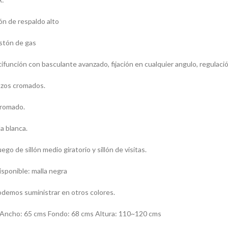
ión de respaldo alto
istón de gas
función con basculante avanzado, fijación en cualquier angulo, regulación
azos cromados.
cromado.
a blanca.
go de sillón medio giratorio y sillón de visitas.
isponible: malla negra
demos suministrar en otros colores.
ncho: 65 cms Fondo: 68 cms Altura: 110~120 cms