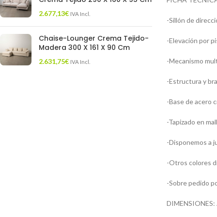
2.677,13
€
IVA Incl.
-Sillón de direcc
Chaise-Lounger Crema Tejido-
-Elevación por p
Madera 300 X 161 X 90 Cm
-Mecanismo multi
2.631,75
€
IVA Incl.
-Estructura y br
-Base de acero 
-Tapizado en mall
-Disponemos a jue
-Otros colores d
-Sobre pedido po
DIMENSIONES: A