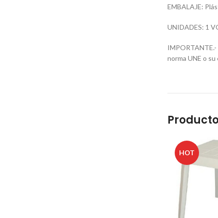
EMBALAJE: Plást
UNIDADES: 1 V
IMPORTANTE.- Est
norma UNE o su e
Producto
HOT