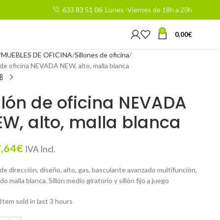
633 83 51 06
Lunes -Viernes de 18h a 20h
0
0,00
€
MUEBLES DE OFICINA
Sillones de oficina
n de oficina NEVADA NEW, alto, malla blanca
llón de oficina NEVADA
W, alto, malla blanca
,64
€
IVA Incl.
 de dirección, diseño, alto, gas, basculante avanzado multifunción,
do malla blanca. Sillón medio giratorio y sillón fijo a juego
Item sold in last 3 hours