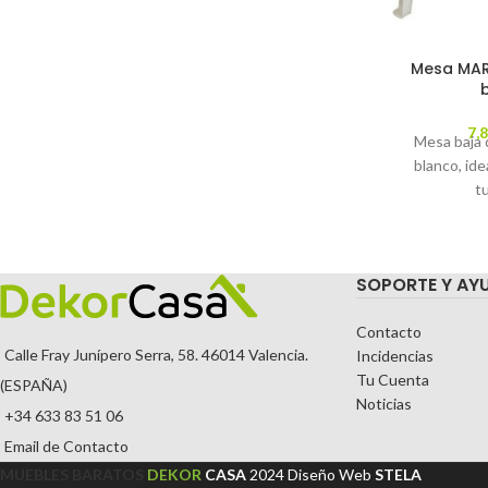
Mesa MAR,
7,
Mesa baja d
blanco, ide
t
SOPORTE Y AY
Contacto
Calle Fray Junípero Serra, 58. 46014 Valencia.
Incidencias
Tu Cuenta
(ESPAÑA)
Noticias
+34 633 83 51 06
Email de Contacto
MUEBLES BARATOS
DEKOR
CASA
2024
Diseño Web
STELA