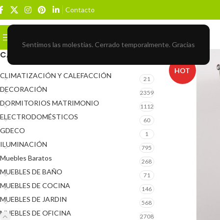
Contacto
Buscar
BROWSE CATEGORIES
Sentimos las molestias. Cerrado temporalmente. Gracias
CATEGORÍAS DEL PRODUCTO
HOT
CLIMATIZACIÓN Y CALEFACCIÓN
21
DECORACIÓN
2359
DORMITORIOS MATRIMONIO
1112
ELECTRODOMÉSTICOS
60
GDECO
1
ILUMINACIÓN
795
Muebles Baratos
268
MUEBLES DE BAÑO
71
MUEBLES DE COCINA
146
MUEBLES DE JARDIN
568
MUEBLES DE OFICINA
2708