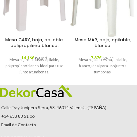
Mesa CARY, baja, apilable,
Mesa MAR, baja, apilable,
polipropileno blanco.
blanco.
14,16
€
7,87
€
IVA Incl.
IVA Incl.
Mesa baja multiusos, apilable,
Mesa baja de resina, apilable,
polipropileno blanco, ideal para uso
blanco, ideal para uso junto a
junto a tumbonas.
tumbonas.
Calle Fray Junípero Serra, 58. 46014 Valencia. (ESPAÑA)
+34 633 83 51 06
Email de Contacto