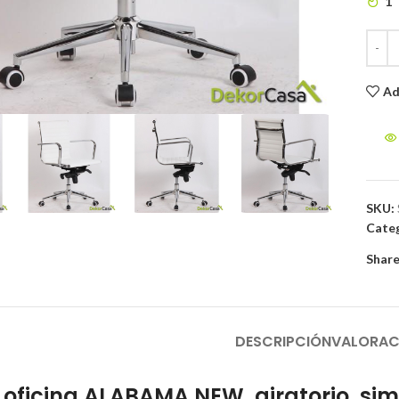
1
to enlarge
Ad
SKU:
Categ
Share
DESCRIPCIÓN
VALORAC
e oficina ALABAMA NEW, giratorio, sim