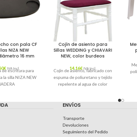
echo con pala CF
Cojín de asiento para
Mes
llas NIZA NEW
Sillas WEDDING y CHIAVARI
diámetro 16 mm
NEW, color burdeos
Me
60
€
14,16
€
IVA Incl.
IVA Incl.
a de escritura para
Cojín de asiento, fabricado con
pol
ra la silla NIZA NEW
espuma de poliuretano y tejido
ADERA
repelente al agua de color
burdeos.
UDA
ENVÍOS
Transporte
Devoluciones
Seguimiento del Pedido