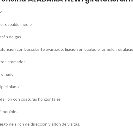
:
 de respaldo medio
istón de gas
función con basculante avanzado, fijación en cualquier angulo, regulación
azos cromados.
cromado
lpiel blanca
l sillón con costuras horizontales
isponibles
go de sillón de dirección y sillón de visitas.