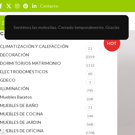
Contacto
Buscar
BROWSE CATEGORIES
Sentimos las molestias. Cerrado temporalmente. Gracias
CATEGORÍAS DEL PRODUCTO
HOT
CLIMATIZACIÓN Y CALEFACCIÓN
21
DECORACIÓN
2359
DORMITORIOS MATRIMONIO
1112
ELECTRODOMÉSTICOS
60
GDECO
1
ILUMINACIÓN
795
Muebles Baratos
268
MUEBLES DE BAÑO
71
MUEBLES DE COCINA
146
MUEBLES DE JARDIN
568
MUEBLES DE OFICINA
2708