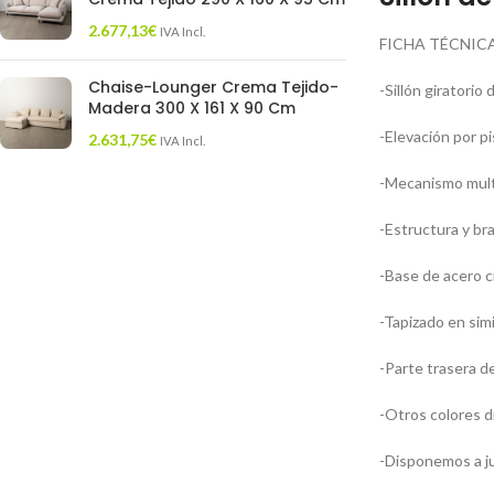
2.677,13
€
IVA Incl.
FICHA TÉCNICA
Chaise-Lounger Crema Tejido-
-Sillón giratorio
Madera 300 X 161 X 90 Cm
-Elevación por p
2.631,75
€
IVA Incl.
-Mecanismo multi
-Estructura y br
-Base de acero 
-Tapizado en simi
-Parte trasera de
-Otros colores d
-Disponemos a jue