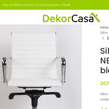
Mas de 4000 productos con envíos gratuitos.
Tienda
Inicio
Sillón
Si
NE
b
207
Sillón
similp