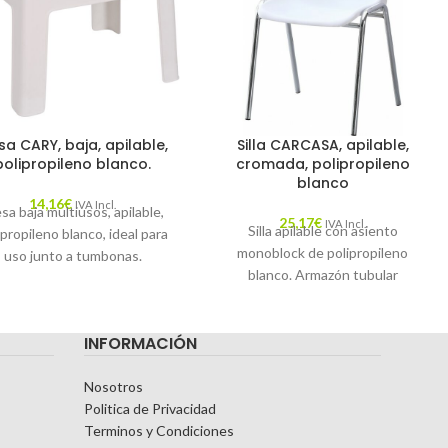
a CARY, baja, apilable,
Silla CARCASA, apilable,
polipropileno blanco.
cromada, polipropileno
blanco
14,16
€
IVA Incl.
sa baja multiusos, apilable,
25,17
€
IVA Incl.
Silla apilable con asiento
ipropileno blanco, ideal para
monoblock de polipropileno
uso junto a tumbonas.
blanco. Armazón tubular
cromado. Otros colores
disponibles
INFORMACIÓN
Nosotros
Politica de Privacidad
Terminos y Condiciones