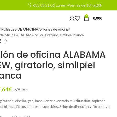
633 83 51 06
Lunes -Viernes de 18h a 20h
0
0,00
€
MUEBLES DE OFICINA
Sillones de oficina
 de oficina ALABAMA NEW, giratorio, similpiel blanca
llón de oficina ALABAMA
W, giratorio, similpiel
lanca
,64
€
IVA Incl.
 giratorio, diseño, gas, basculante avanzado multifunción, tapizado
iel blanca. Otros colores disponibles. Sillón de dirección y fijo a juego.