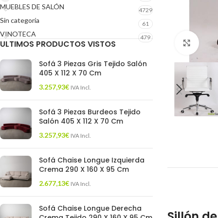
MUEBLES DE SALÓN
4729
Sin categoría
61
VINOTECA
479
ULTIMOS PRODUCTOS VISTOS
Click 
Sofá 3 Piezas Gris Tejido Salón
405 X 112 X 70 Cm
3.257,93
€
IVA Incl.
Sofá 3 Piezas Burdeos Tejido
Salón 405 X 112 X 70 Cm
3.257,93
€
IVA Incl.
Sofá Chaise Longue Izquierda
Crema 290 X 160 X 95 Cm
2.677,13
€
IVA Incl.
Sofá Chaise Longue Derecha
Sillón d
Crema Tejido 290 X 160 X 95 Cm