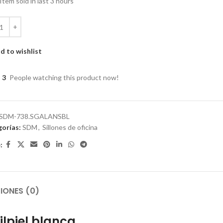
Item sold in last 3 hours
d to wishlist
3
People watching this product now!
SDM-738.SGALANSBL
orías:
SDM
,
Sillones de oficina
:
IONES (0)
ilpiel blanca