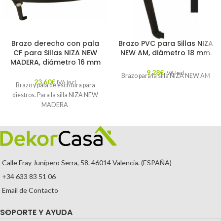
Brazo derecho con pala
Brazo PVC para Sillas NIZA
CF para Sillas NIZA NEW
NEW AM, diámetro 18 mm.
MADERA, diámetro 16 mm
9,28
€
IVA Incl.
Brazo para la silla NIZA NEW AM
23,60
€
IVA Incl.
Brazo y pala de escritura para
diestros. Para la silla NIZA NEW
MADERA
Calle Fray Junípero Serra, 58. 46014 Valencia. (ESPAÑA)
+34 633 83 51 06
Email de Contacto
SOPORTE Y AYUDA