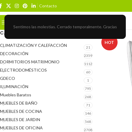
Contacto
Buscar
BROWSE CATEGORIES
Sentimos las molestias. Cerrado temporalmente. Gracias
CATEGORÍAS DEL PRODUCTO
HOT
CLIMATIZACIÓN Y CALEFACCIÓN
21
DECORACIÓN
2359
DORMITORIOS MATRIMONIO
1112
ELECTRODOMÉSTICOS
60
GDECO
1
ILUMINACIÓN
795
Muebles Baratos
268
MUEBLES DE BAÑO
71
MUEBLES DE COCINA
146
MUEBLES DE JARDIN
568
MUEBLES DE OFICINA
2708