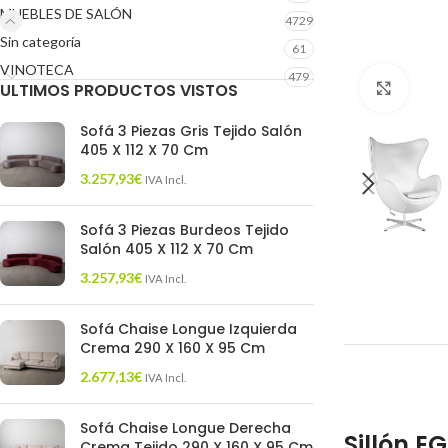
MUEBLES DE SALÓN
4729
Sin categoría
61
VINOTECA
479
ULTIMOS PRODUCTOS VISTOS
Click 
Sofá 3 Piezas Gris Tejido Salón
405 X 112 X 70 Cm
3.257,93
€
IVA Incl.
Sofá 3 Piezas Burdeos Tejido
Salón 405 X 112 X 70 Cm
3.257,93
€
IVA Incl.
Sofá Chaise Longue Izquierda
Crema 290 X 160 X 95 Cm
2.677,13
€
IVA Incl.
Sofá Chaise Longue Derecha
Sillón E
Crema Tejido 290 X 160 X 95 Cm