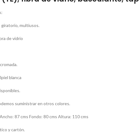
:
 giratorio, multiusos.
bra de vidrio
 cromada.
lpiel blanca
isponibles.
demos suministrar en otros colores.
cho: 87 cms Fondo: 80 cms Altura: 110 cms
ico y cartón.