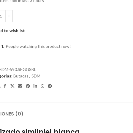
Item sold in last 3 hours
d to wishlist
1
People watching this product now!
SDM-590.SEGGSBL
orías:
Butacas
,
SDM
:
IONES (0)
pizado similpiel blanca