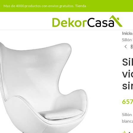
Mas de 4000 productos con envíos gratuitos.
Tienda
Inicio
Sillón
Si
vi
si
657
Sillón
blanca