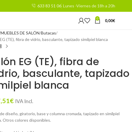
633 83 51 06
Lunes -Viernes de 18h a 20h
0
0,00
€
MUEBLES DE SALÓN
Butacas
 EG (TE), fibra de vidrio, basculante, tapizado similpiel blanca
llón EG (TE), fibra de
drio, basculante, tapizado
milpiel blanca
,51
€
IVA Incl.
 de diseño, giratorio, base y columna cromada, tapizado en similpiel
. Otros colores disponibles.