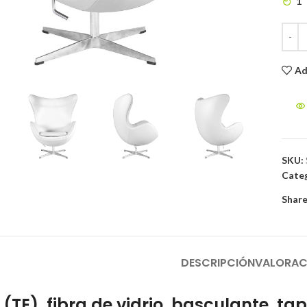
1
to enlarge
Ad
SKU:
Categ
Share
DESCRIPCIÓN
VALORAC
G (TE), fibra de vidrio, basculante, ta