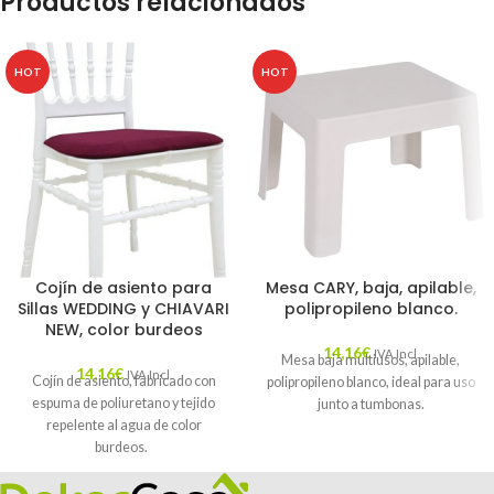
Productos relacionados
HOT
HOT
Cojín de asiento para
Mesa CARY, baja, apilable,
Sillas WEDDING y CHIAVARI
polipropileno blanco.
NEW, color burdeos
14,16
€
IVA Incl.
Mesa baja multiusos, apilable,
14,16
€
IVA Incl.
Cojín de asiento, fabricado con
polipropileno blanco, ideal para uso
espuma de poliuretano y tejido
junto a tumbonas.
repelente al agua de color
burdeos.