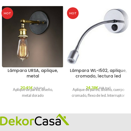
HOT
HOT
Lámpara URSA, aplique,
Lámpara WL-I502, aplique,
metal
cromado, lectura led
20,45
€
24,38
€
IVA Incl.
IVA Incl.
Aplique de pared, diseño,
Aplique de pared, diseño, cuerpo
metal dorado
cromado, flexo de led. Interruptor