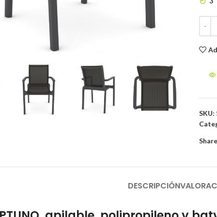
3
to enlarge
Ad
SKU:
Categ
Share
DESCRIPCIÓN
VALORAC
EPTUNO, apilable, polipropileno y bat