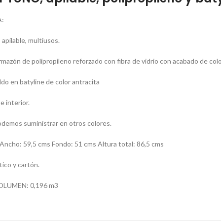
:
 apilable, multiusos.
rmazón de polipropileno reforzado con fibra de vidrio con acabado de colo
do en batyline de color antracita
e interior.
demos suministrar en otros colores.
cho: 59,5 cms Fondo: 51 cms Altura total: 86,5 cms
ico y cartón.
OLUMEN: 0,196 m3