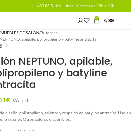
633 83 51 06
Lunes -Viernes de 18h a 20h
0
0,00
€
MUEBLES DE SALÓN
Butacas
 NEPTUNO, apilable, polipropileno y batyline antracita
llón NEPTUNO, apilable,
lipropileno y batyline
tracita
81
€
IVA Incl.
 de diseño, polipropileno, asiento y respaldo en batyline antracita. Uso en
or e interior. Otros colores disponibles.