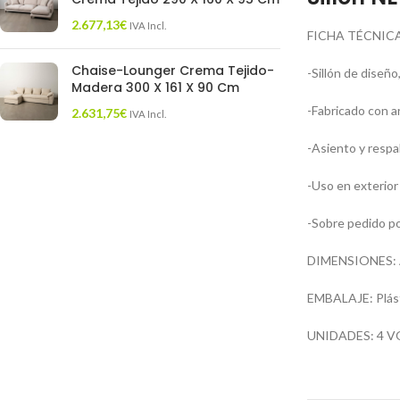
2.677,13
€
IVA Incl.
FICHA TÉCNICA
Chaise-Lounger Crema Tejido-
-Sillón de diseño,
Madera 300 X 161 X 90 Cm
-Fabricado con a
2.631,75
€
IVA Incl.
-Asiento y respal
-Uso en exterior 
-Sobre pedido po
DIMENSIONES: An
EMBALAJE: Plást
UNIDADES: 4 V