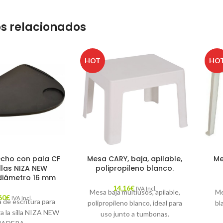
s relacionados
HOT
HO
echo con pala CF
Mesa CARY, baja, apilable,
Me
llas NIZA NEW
polipropileno blanco.
diámetro 16 mm
14,16
€
IVA Incl.
Mesa baja multiusos, apilable,
Me
60
€
IVA Incl.
a de escritura para
polipropileno blanco, ideal para
bl
ra la silla NIZA NEW
uso junto a tumbonas.