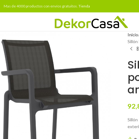
Mas de 4000 productos con envíos gratuitos.
Tienda
Inicio
Sillón
Si
po
an
92,
Sillón
exteri