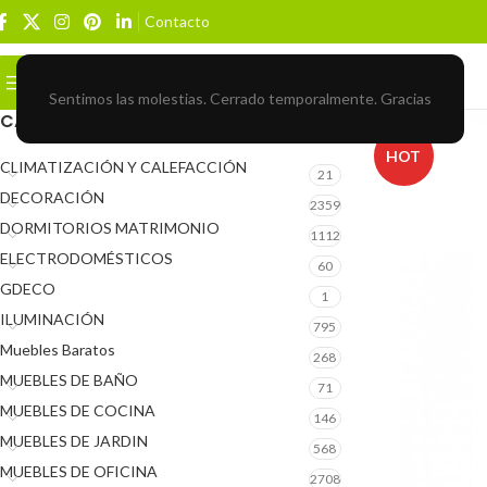
Contacto
Buscar
BROWSE CATEGORIES
Sentimos las molestias. Cerrado temporalmente. Gracias
CATEGORÍAS DEL PRODUCTO
HOT
CLIMATIZACIÓN Y CALEFACCIÓN
21
DECORACIÓN
2359
DORMITORIOS MATRIMONIO
1112
ELECTRODOMÉSTICOS
60
GDECO
1
ILUMINACIÓN
795
Muebles Baratos
268
MUEBLES DE BAÑO
71
MUEBLES DE COCINA
146
MUEBLES DE JARDIN
568
MUEBLES DE OFICINA
2708