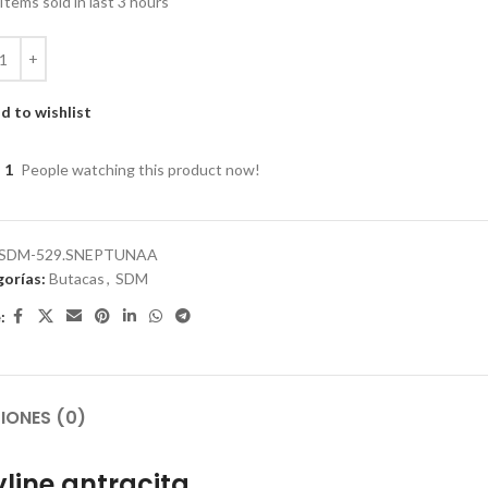
Items sold in last 3 hours
d to wishlist
1
People watching this product now!
SDM-529.SNEPTUNAA
orías:
Butacas
,
SDM
:
IONES (0)
yline antracita