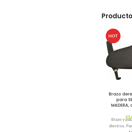
Producto
HOT
Brazo der
para Si
MADERA, 
23,
Brazo y pal
diestros. Pa