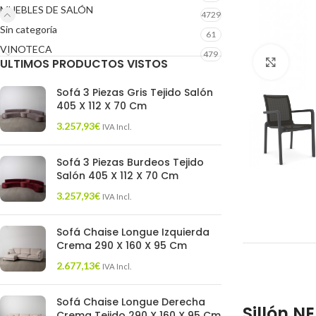
MUEBLES DE SALÓN
4729
Sin categoría
61
VINOTECA
479
ULTIMOS PRODUCTOS VISTOS
Click 
Sofá 3 Piezas Gris Tejido Salón
405 X 112 X 70 Cm
3.257,93
€
IVA Incl.
Sofá 3 Piezas Burdeos Tejido
Salón 405 X 112 X 70 Cm
3.257,93
€
IVA Incl.
Sofá Chaise Longue Izquierda
Crema 290 X 160 X 95 Cm
2.677,13
€
IVA Incl.
Sofá Chaise Longue Derecha
Sillón N
Crema Tejido 290 X 160 X 95 Cm