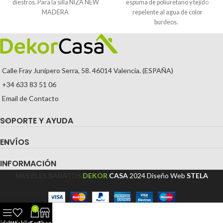
diestros. Para la silla NIZA NEW
espuma de poliuretano y tejido
MADERA
repelente al agua de color
burdeos.
Calle Fray Junípero Serra, 58. 46014 Valencia. (ESPAÑA)
+34 633 83 51 06
Email de Contacto
SOPORTE Y AYUDA
ENVÍOS
INFORMACIÓN
MUEBLES BARATOS
DEKOR
CASA
2024
Diseño Web
STELA
0
Sidebar
Wishlist
Cart
Shop