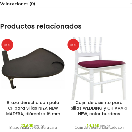
Valoraciones (0)
Productos relacionados
HOT
HOT
Brazo derecho con pala
Cojín de asiento para
CF para Sillas NIZA NEW
Sillas WEDDING y CHIAVARI
MADERA, diámetro 16 mm
NEW, color burdeos
23,60
€
14,16
€
IVA Incl.
IVA Incl.
Brazo y pala de escritura para
Cojín de asiento, fabricado con