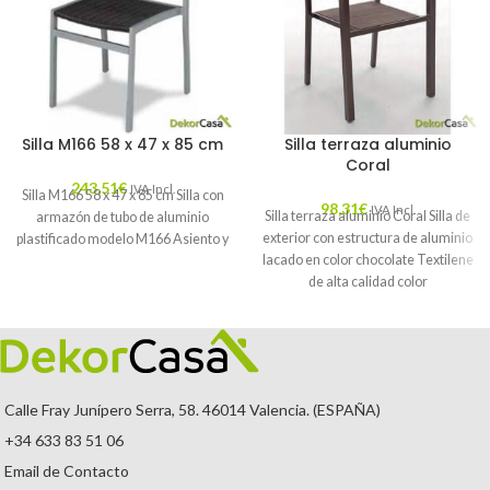
Silla M166 58 x 47 x 85 cm
Silla terraza aluminio
Coral
243,51
€
IVA Incl.
Silla M166 58 x 47 x 85 cm Silla con
98,31
€
IVA Incl.
Silla terraza aluminio Coral Silla de
armazón de tubo de aluminio
exterior con estructura de aluminio
plastificado modelo M166 Asiento y
lacado en color chocolate Textilene
de alta calidad color
Calle Fray Junípero Serra, 58. 46014 Valencia. (ESPAÑA)
+34 633 83 51 06
Email de Contacto