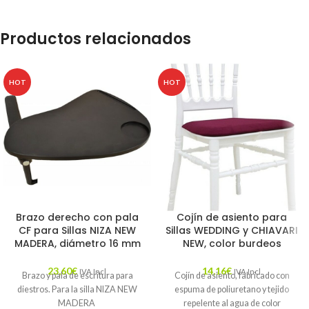
Productos relacionados
HOT
HOT
Brazo derecho con pala
Cojín de asiento para
CF para Sillas NIZA NEW
Sillas WEDDING y CHIAVARI
MADERA, diámetro 16 mm
NEW, color burdeos
23,60
€
14,16
€
IVA Incl.
IVA Incl.
Brazo y pala de escritura para
Cojín de asiento, fabricado con
diestros. Para la silla NIZA NEW
espuma de poliuretano y tejido
MADERA
repelente al agua de color