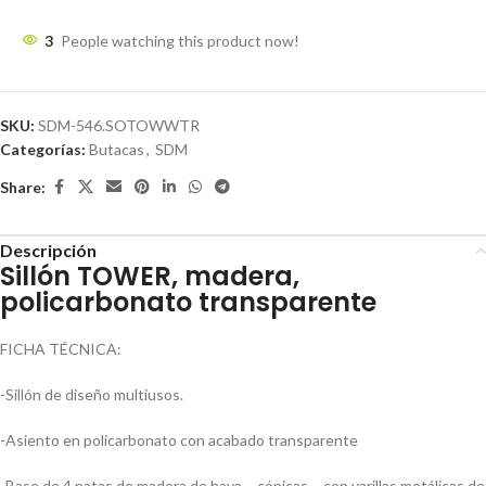
3
People watching this product now!
SKU:
SDM-546.SOTOWWTR
Categorías:
Butacas
,
SDM
Share:
Descripción
Sillón TOWER, madera,
policarbonato transparente
FICHA TÉCNICA:
-Sillón de diseño multiusos.
-Asiento en policarbonato con acabado transparente
-Base de 4 patas de madera de haya – cónicas – con varillas metálicas de