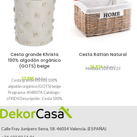
Cesta grande Khrista
Cesta Rattan Natural
100% algodón orgánico
(GOTS) beige
36,81
€
IVA Incl.
Medidas:32 x 42 x 23
23,88
€
IVA Incl.
Cesta grande Khrista 100%
algodón orgánico (GOTS) beige
Programa : KHRISTA Catálogo :
LFKIDS Descripción : Cesta 100%
de algodón
Calle Fray Junípero Serra, 58. 46014 Valencia. (ESPAÑA)