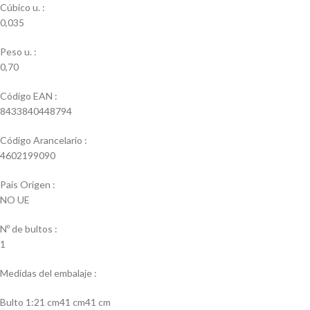
Cúbico u. :
0,035
Peso u. :
0,70
Código EAN :
8433840448794
Código Arancelario :
4602199090
País Origen :
NO UE
Nº de bultos :
1
Medidas del embalaje :
Bulto 1:21 cm41 cm41 cm