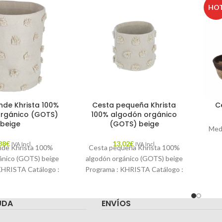
HO
nde Khrista 100%
Cesta pequeña Khrista
C
rgánico (GOTS)
100% algodón orgánico
beige
(GOTS) beige
Medi
88
€
13,02
€
IVA Incl.
IVA Incl.
nde Khrista 100%
Cesta pequeña Khrista 100%
ánico (GOTS) beige
algodón orgánico (GOTS) beige
KHRISTA Catálogo :
Programa : KHRISTA Catálogo :
scripción : Cesta
LFKIDS Descripción : Cesta
 de algodón
100% de algodón
UDA
ENVÍOS