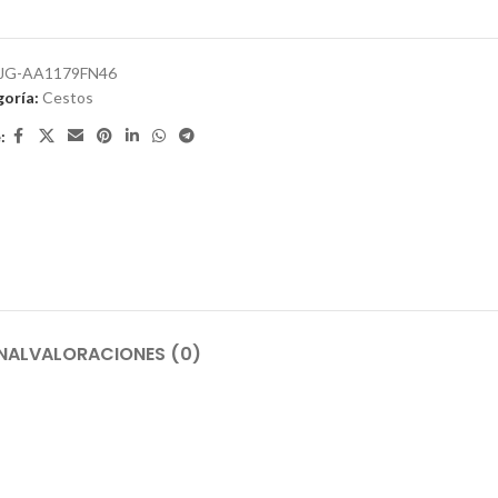
JG-AA1179FN46
oría:
Cestos
:
NAL
VALORACIONES (0)