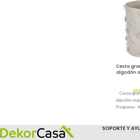
Cesta gra
algodón o
23,
Cesta gra
algodón org
Programa : 
LFKIDS De
100%
SOPORTE Y AY