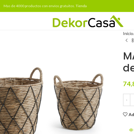
Mas de 4000 productos con envíos gratuitos.
Tienda
Inicio
MA
de
74,
Ad