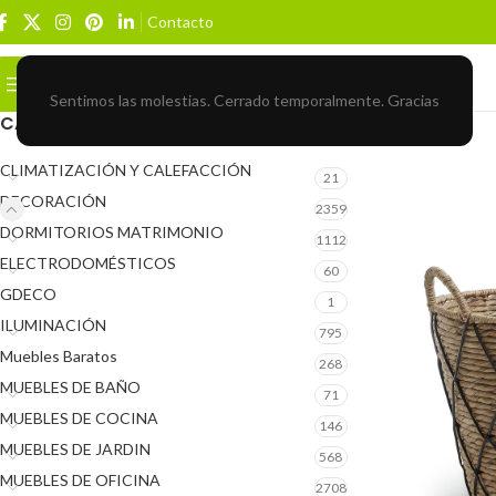
Contacto
Buscar
BROWSE CATEGORIES
Sentimos las molestias. Cerrado temporalmente. Gracias
CATEGORÍAS DEL PRODUCTO
CLIMATIZACIÓN Y CALEFACCIÓN
21
DECORACIÓN
2359
DORMITORIOS MATRIMONIO
1112
ELECTRODOMÉSTICOS
60
GDECO
1
ILUMINACIÓN
795
Muebles Baratos
268
MUEBLES DE BAÑO
71
MUEBLES DE COCINA
146
MUEBLES DE JARDIN
568
MUEBLES DE OFICINA
2708