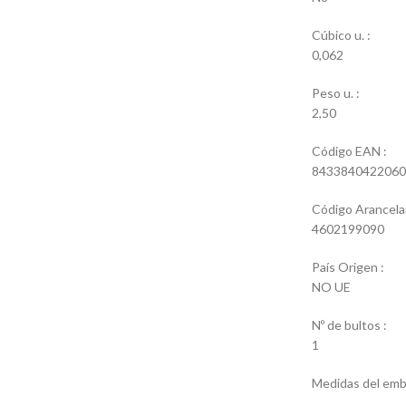
Cúbico u. :
0,062
Peso u. :
2,50
Código EAN :
8433840422060
Código Arancelar
4602199090
País Origen :
NO UE
Nº de bultos :
1
Medidas del emba