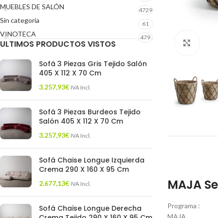
MUEBLES DE SALÓN
4729
Sin categoría
61
VINOTECA
479
ULTIMOS PRODUCTOS VISTOS
Click 
Sofá 3 Piezas Gris Tejido Salón
405 X 112 X 70 Cm
3.257,93
€
IVA Incl.
Sofá 3 Piezas Burdeos Tejido
Salón 405 X 112 X 70 Cm
3.257,93
€
IVA Incl.
Sofá Chaise Longue Izquierda
Crema 290 X 160 X 95 Cm
MAJA Set
2.677,13
€
IVA Incl.
Programa :
Sofá Chaise Longue Derecha
MAJA
Crema Tejido 290 X 160 X 95 Cm