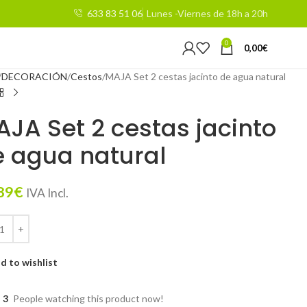
633 83 51 06
Lunes -Viernes de 18h a 20h
0
0,00
€
DECORACIÓN
Cestos
MAJA Set 2 cestas jacinto de agua natural
JA Set 2 cestas jacinto
 agua natural
89
€
IVA Incl.
d to wishlist
3
People watching this product now!