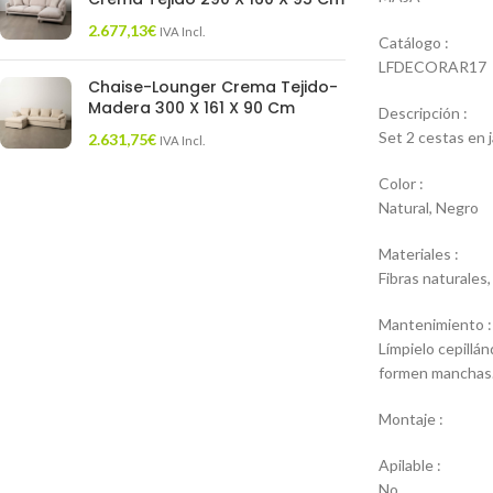
2.677,13
€
IVA Incl.
Catálogo :
LFDECORAR17
Chaise-Lounger Crema Tejido-
Madera 300 X 161 X 90 Cm
Descripción :
Set 2 cestas en j
2.631,75
€
IVA Incl.
Color :
Natural, Negro
Materiales :
Fibras naturales,
Mantenimiento :
Límpielo cepillán
formen manchas. 
Montaje :
Apilable :
No