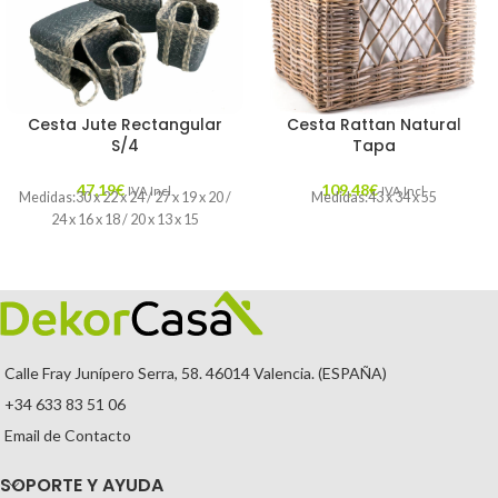
Cesta Jute Rectangular
Cesta Rattan Natural
S/4
Tapa
47,19
€
109,48
€
IVA Incl.
IVA Incl.
Medidas:30 x 22 x 24 / 27 x 19 x 20 /
Medidas:43 x 34 x 55
24 x 16 x 18 / 20 x 13 x 15
Calle Fray Junípero Serra, 58. 46014 Valencia. (ESPAÑA)
+34 633 83 51 06
Email de Contacto
SOPORTE Y AYUDA