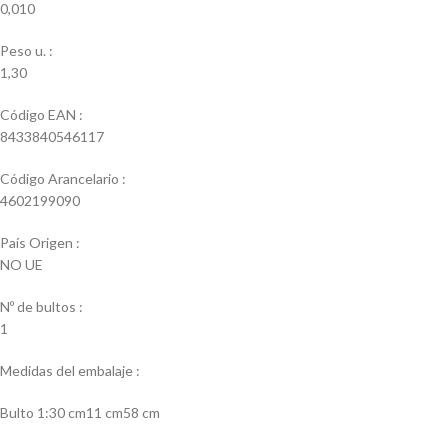
0,010
Peso u. :
1,30
Código EAN :
8433840546117
Código Arancelario :
4602199090
País Origen :
NO UE
Nº de bultos :
1
Medidas del embalaje :
Bulto 1:30 cm11 cm58 cm