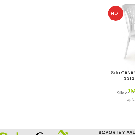
HOT
Silla CANA
apila
16,
Silla de r
apil
SOPORTE Y AY