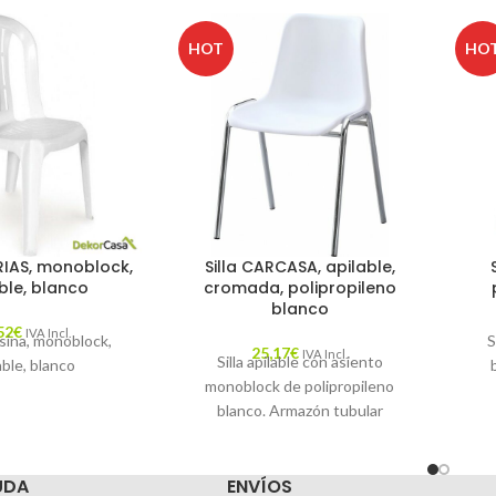
HOT
HO
RIAS, monoblock,
Silla CARCASA, apilable,
ble, blanco
cromada, polipropileno
blanco
52
€
IVA Incl.
esina, monoblock,
S
25,17
€
IVA Incl.
Silla apilable con asiento
able, blanco
monoblock de polipropileno
blanco. Armazón tubular
d
cromado. Otros colores
disponibles
UDA
ENVÍOS