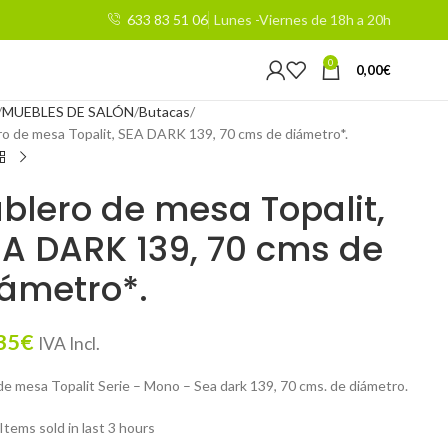
633 83 51 06
Lunes -Viernes de 18h a 20h
0
0,00
€
MUEBLES DE SALÓN
Butacas
ro de mesa Topalit, SEA DARK 139, 70 cms de diámetro*.
blero de mesa Topalit,
A DARK 139, 70 cms de
ámetro*.
35
€
IVA Incl.
de mesa Topalit Serie – Mono – Sea dark 139, 70 cms. de diámetro.
Items sold in last 3 hours