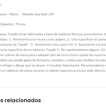
:
Serie – Mono – -Modelo Sea Dark 139
iámetro: 70 cms
mesa Topalit estan fabricadas a base de maderas fibrosas procedentes d
tajas: 1.- Resistente a la rotura y a los golpes. 2.-, Una superficie sin jun
clusiva de Topalit -. 5.- Resistente a los rayos UV. 6.- Resistente a la inte
ecta la superficie de los tableros Topalit 9.- Sin mantenimiento alguno. 10.
omo sobres de mesa para cualquier tipo de estructura o patas de soporte 
nible una amplia gama de formatos, medidas y series para facilitar el mejo
n el logo o dibujo que se desee- Consultar Importante: Recomendamos ut
. Los tableros de mesa oscuros no deben exponerse a la luz solar directa.
s relacionados