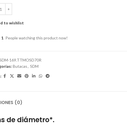
d to wishlist
1
People watching this product now!
SDM-169.TTMOSD70R
orías:
Butacas
,
SDM
:
IONES (0)
ms de diámetro*.