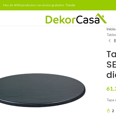
Mas de 4000 productos con envíos gratuitos.
Tienda
Inicio
Table
Ta
SE
di
61,
Tapa 
2