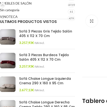
MUEBLES DE SALÓN
4729
Sin categoría
61
VINOTECA
479
ULTIMOS PRODUCTOS VISTOS
Click 
Sofá 3 Piezas Gris Tejido Salón
405 X 112 X 70 Cm
3.257,93
€
IVA Incl.
Sofá 3 Piezas Burdeos Tejido
Salón 405 X 112 X 70 Cm
3.257,93
€
IVA Incl.
Sofá Chaise Longue Izquierda
Crema 290 X 160 X 95 Cm
2.677,13
€
IVA Incl.
Tablero 
Sofá Chaise Longue Derecha
Crema Tejido 290 X 160 X 95 Cm