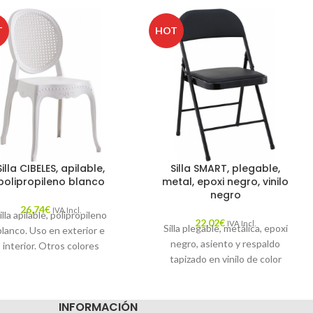
T
HOT
Silla CIBELES, apilable,
Silla SMART, plegable,
polipropileno blanco
metal, epoxi negro, vinilo
negro
26,74
€
IVA Incl.
illa apilable, polipropileno
22,02
€
IVA Incl.
Silla plegable, metálica, epoxi
blanco. Uso en exterior e
negro, asiento y respaldo
interior. Otros colores
tapizado en vinilo de color
isponibles sobre pedido
negro.
INFORMACIÓN