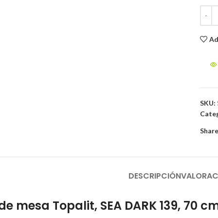
Ad
to enlarge
SKU:
Categ
Share
DESCRIPCIÓN
VALORAC
de mesa Topalit, SEA DARK 139, 70 c