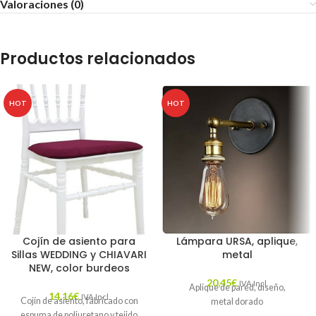
Valoraciones (0)
Productos relacionados
HOT
HOT
Cojín de asiento para
Lámpara URSA, aplique,
Sillas WEDDING y CHIAVARI
metal
NEW, color burdeos
20,45
€
IVA Incl.
Aplique de pared, diseño,
14,16
€
IVA Incl.
Cojín de asiento, fabricado con
metal dorado
espuma de poliuretano y tejido