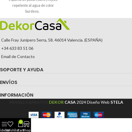
repelente al agua de color
burdeos.
Calle Fray Junípero Serra, 58. 46014 Valencia. (ESPAÑA)
+34 633 83 51 06
Email de Contacto
SOPORTE Y AYUDA
ENVÍOS
INFORMACIÓN
MUEBLES BARATOS
DEKOR
CASA
2024
Diseño Web
STELA
0
Sidebar
Wishlist
Cart
Shop