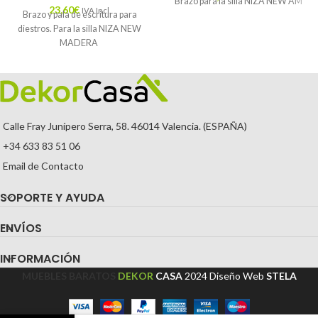
Brazo para la silla NIZA NEW AM
23,60
€
IVA Incl.
Brazo y pala de escritura para
diestros. Para la silla NIZA NEW
MADERA
Calle Fray Junípero Serra, 58. 46014 Valencia. (ESPAÑA)
+34 633 83 51 06
Email de Contacto
SOPORTE Y AYUDA
ENVÍOS
INFORMACIÓN
MUEBLES BARATOS
DEKOR
CASA
2024
Diseño Web
STELA