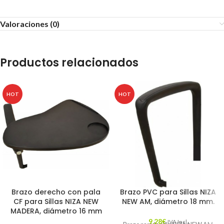
Valoraciones (0)
Productos relacionados
HOT
HOT
Brazo derecho con pala
Brazo PVC para Sillas NIZA
CF para Sillas NIZA NEW
NEW AM, diámetro 18 mm.
MADERA, diámetro 16 mm
9,28
€
IVA Incl.