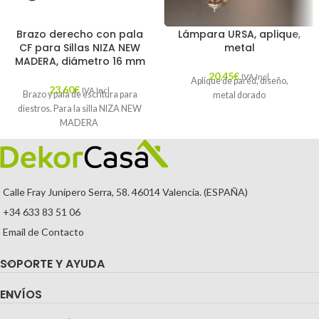
Brazo derecho con pala
Lámpara URSA, aplique,
CF para Sillas NIZA NEW
metal
MADERA, diámetro 16 mm
20,45
€
IVA Incl.
Aplique de pared, diseño,
23,60
€
IVA Incl.
Brazo y pala de escritura para
metal dorado
diestros. Para la silla NIZA NEW
MADERA
Calle Fray Junípero Serra, 58. 46014 Valencia. (ESPAÑA)
+34 633 83 51 06
Email de Contacto
SOPORTE Y AYUDA
ENVÍOS