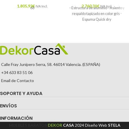
1.805,93
€
2.760,31
€
IVA Incl.
IVA Incl.
68
- Estructura de aluminio - Asiento y
respaldo tapizado en color gris -
Espuma Quick dry
Calle Fray Junípero Serra, 58. 46014 Valencia. (ESPAÑA)
+34 633 83 51 06
Email de Contacto
SOPORTE Y AYUDA
ENVÍOS
INFORMACIÓN
MUEBLES BARATOS
DEKOR
CASA
2024
Diseño Web
STELA