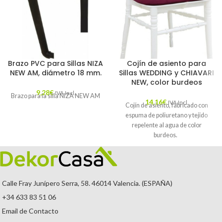
Brazo PVC para Sillas NIZA
Cojín de asiento para
NEW AM, diámetro 18 mm.
Sillas WEDDING y CHIAVARI
NEW, color burdeos
9,28
€
IVA Incl.
Brazo para la silla NIZA NEW AM
14,16
€
IVA Incl.
Cojín de asiento, fabricado con
espuma de poliuretano y tejido
repelente al agua de color
burdeos.
Calle Fray Junípero Serra, 58. 46014 Valencia. (ESPAÑA)
+34 633 83 51 06
Email de Contacto