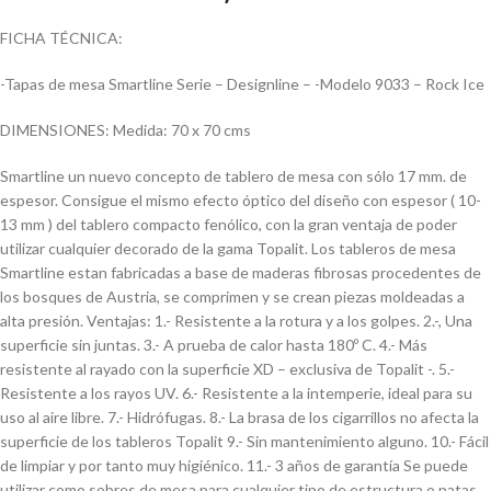
FICHA TÉCNICA:
-Tapas de mesa Smartline Serie – Designline – -Modelo 9033 – Rock Ice
DIMENSIONES: Medida: 70 x 70 cms
Smartline un nuevo concepto de tablero de mesa con sólo 17 mm. de
espesor. Consigue el mismo efecto óptico del diseño con espesor ( 10-
13 mm ) del tablero compacto fenólico, con la gran ventaja de poder
utilizar cualquier decorado de la gama Topalit. Los tableros de mesa
Smartline estan fabricadas a base de maderas fibrosas procedentes de
los bosques de Austria, se comprimen y se crean piezas moldeadas a
alta presión. Ventajas: 1.- Resistente a la rotura y a los golpes. 2.-, Una
superficie sin juntas. 3.- A prueba de calor hasta 180º C. 4.- Más
resistente al rayado con la superficie XD – exclusiva de Topalit -. 5.-
Resistente a los rayos UV. 6.- Resistente a la intemperie, ideal para su
uso al aire libre. 7.- Hidrófugas. 8.- La brasa de los cigarrillos no afecta la
superficie de los tableros Topalit 9.- Sin mantenimiento alguno. 10.- Fácil
de limpiar y por tanto muy higiénico. 11.- 3 años de garantía Se puede
utilizar como sobres de mesa para cualquier tipo de estructura o patas