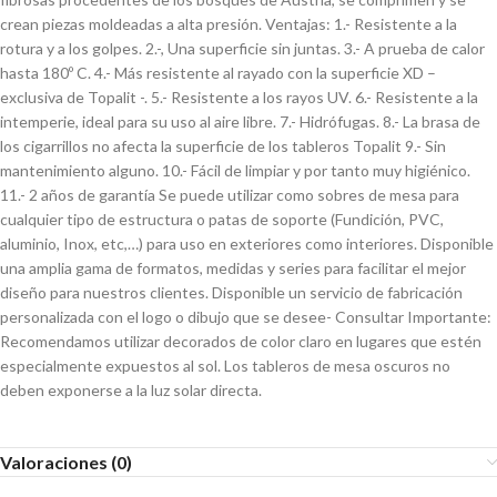
crean piezas moldeadas a alta presión. Ventajas: 1.- Resistente a la
rotura y a los golpes. 2.-, Una superficie sin juntas. 3.- A prueba de calor
hasta 180º C. 4.- Más resistente al rayado con la superficie XD –
exclusiva de Topalit -. 5.- Resistente a los rayos UV. 6.- Resistente a la
intemperie, ideal para su uso al aire libre. 7.- Hidrófugas. 8.- La brasa de
los cigarrillos no afecta la superficie de los tableros Topalit 9.- Sin
mantenimiento alguno. 10.- Fácil de limpiar y por tanto muy higiénico.
11.- 2 años de garantía Se puede utilizar como sobres de mesa para
cualquier tipo de estructura o patas de soporte (Fundición, PVC,
aluminio, Inox, etc,…) para uso en exteriores como interiores. Disponible
una amplia gama de formatos, medidas y series para facilitar el mejor
diseño para nuestros clientes. Disponible un servicio de fabricación
personalizada con el logo o dibujo que se desee- Consultar Importante:
Recomendamos utilizar decorados de color claro en lugares que estén
especialmente expuestos al sol. Los tableros de mesa oscuros no
deben exponerse a la luz solar directa.
Valoraciones (0)