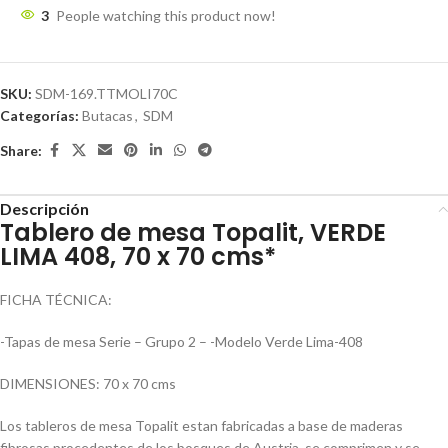
3
People watching this product now!
SKU:
SDM-169.TTMOLI70C
Categorías:
Butacas
,
SDM
Share:
Descripción
Tablero de mesa Topalit, VERDE
LIMA 408, 70 x 70 cms*
FICHA TÉCNICA:
-Tapas de mesa Serie – Grupo 2 – -Modelo Verde Lima-408
DIMENSIONES: 70 x 70 cms
Los tableros de mesa Topalit estan fabricadas a base de maderas
fibrosas procedentes de los bosques de Austria, se comprimen y se