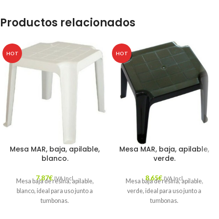
Productos relacionados
HOT
HOT
Mesa MAR, baja, apilable,
Mesa MAR, baja, apilable,
blanco.
verde.
7,87
€
8,65
€
IVA Incl.
IVA Incl.
Mesa baja de resina, apilable,
Mesa baja de resina, apilable,
blanco, ideal para uso junto a
verde, ideal para uso junto a
tumbonas.
tumbonas.