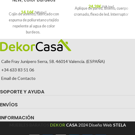
NEW, color burdeos
24,38
€
IVA Incl.
Aplique de pared, diseño, cuerpo
14,16
€
IVA Incl.
Cojín de asiento, fabricado con
cromado, flexo de led. Interruptor
espuma de poliuretano y tejido
repelente al agua de color
burdeos.
Calle Fray Junípero Serra, 58. 46014 Valencia. (ESPAÑA)
+34 633 83 51 06
Email de Contacto
SOPORTE Y AYUDA
ENVÍOS
INFORMACIÓN
MUEBLES BARATOS
DEKOR
CASA
2024
Diseño Web
STELA