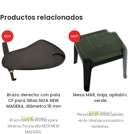
Productos relacionados
HOT
HOT
Brazo derecho con pala
Mesa MAR, baja, apilable,
CF para Sillas NIZA NEW
verde.
MADERA, diámetro 16 mm
8,65
€
IVA Incl.
Mesa baja de resina, apilable,
23,60
€
IVA Incl.
Brazo y pala de escritura para
verde, ideal para uso junto a
diestros. Para la silla NIZA NEW
tumbonas.
MADERA