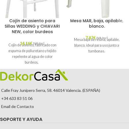
Cojín de asiento para
Mesa MAR, baja, apilable,
Sillas WEDDING y CHIAVARI
blanco.
NEW, color burdeos
7,87
€
IVA Incl.
Mesa baja de resina, apilable,
14,16
€
IVA Incl.
Cojín de asiento, fabricado con
blanco, ideal para uso junto a
espuma de poliuretano y tejido
tumbonas.
repelente al agua de color
burdeos.
Calle Fray Junípero Serra, 58. 46014 Valencia. (ESPAÑA)
+34 633 83 51 06
Email de Contacto
SOPORTE Y AYUDA